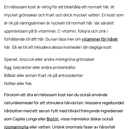
En hälsosam kost är viktig för att bibehålla ett normalt hår, ät
mycket grönsaker och frukt och drick mycket vatten. En kost som
är rik på näringsämnen är nyckeln till normalt hår. Var särskilt
uppmärksam på B-vitaminer, C-vitamin, folsyra och zink i
förhållande till ditt hår. Du kan läsa mer om
vitaminer för håret
här. Så se till att inkludera dessa livsmedel i din dagliga kost:
Spenat, broccoli eller andra mörkgröna grönsaker
Ägg, baljväxter eller andra proteinkällor
Blåbär eller annan frukt rik på antioxidanter
Nötter eller fisk
Förutom att äta en hälsosam kost kan du också använda
naturläkemedel för att stimulera hårväxten. Massera regelbundet
hårbotten med ett serum fyllt med tillväxtfrämjande ingredienser
som Capilia Longa eller
Biotin
, vissa människor älskar också
rosmarinolja
eller vatten. Undvik onormala faser av håravfall