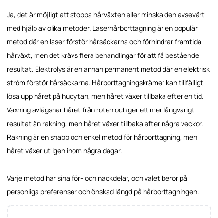
Ja, det är möjligt att stoppa hårväxten eller minska den avsevärt
med hjälp av olika metoder. Laserhårborttagning är en populär
metod där en laser förstör hårsäckarna och förhindrar framtida
hårväxt, men det krävs flera behandlingar för att få bestående
resultat. Elektrolys är en annan permanent metod där en elektrisk
ström förstör hårsäckarna. Hårborttagningskrämer kan tillfälligt
lösa upp håret på hudytan, men håret växer tillbaka efter en tid.
Vaxning avlägsnar håret från roten och ger ett mer långvarigt
resultat än rakning, men håret växer tillbaka efter några veckor.
Rakning är en snabb och enkel metod för hårborttagning, men
håret växer ut igen inom några dagar.
Varje metod har sina för- och nackdelar, och valet beror på
personliga preferenser och önskad längd på hårborttagningen.