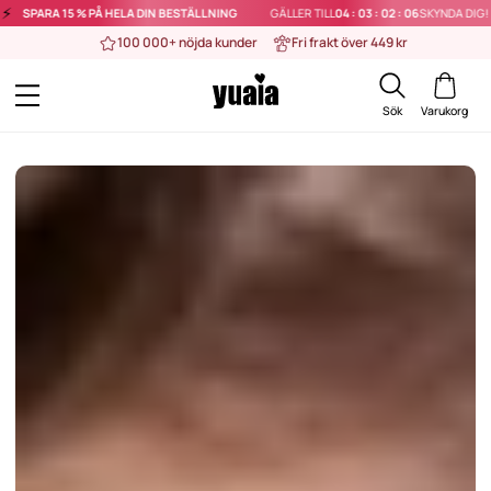
⚡️
% PÅ HELA DIN BESTÄLLNING
GÄLLER TILL
04
:
03
:
02
:
04
SKYNDA DIG!
SPAR
100 000+ nöjda kunder
Fri frakt över 449 kr
Sök
Varukorg