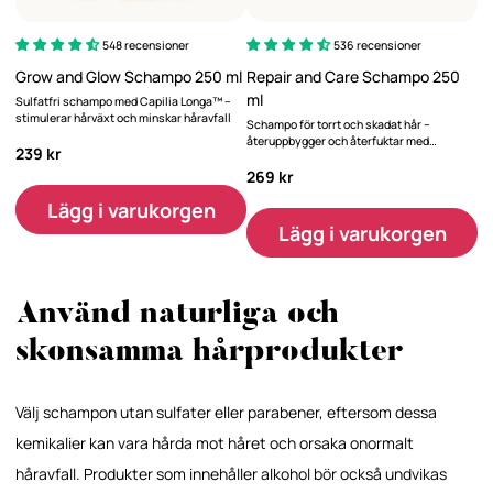
548 recensioner
536 recensioner
Grow and Glow Schampo 250 ml
Repair and Care Schampo 250
ml
Sulfatfri schampo med Capilia Longa™ –
stimulerar hårväxt och minskar håravfall
Schampo för torrt och skadat hår –
återuppbygger och återfuktar med
239 kr
dokumenterad effekt.
269 kr
Lägg i varukorgen
Lägg i varukorgen
Använd naturliga och
skonsamma hårprodukter
Välj schampon utan sulfater eller parabener, eftersom dessa
kemikalier kan vara hårda mot håret och orsaka onormalt
håravfall. Produkter som innehåller alkohol bör också undvikas