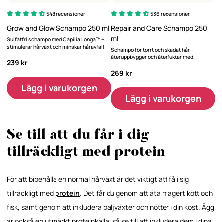
548 recensioner
536 recensioner
Grow and Glow Schampo 250 ml
Repair and Care Schampo 250
ml
Sulfatfri schampo med Capilia Longa™ –
stimulerar hårväxt och minskar håravfall
Schampo för torrt och skadat hår –
återuppbygger och återfuktar med
239 kr
dokumenterad effekt.
269 kr
Lägg i varukorgen
Lägg i varukorgen
Se till att du får i dig
tillräckligt med protein
För att bibehålla en normal hårväxt är det viktigt att få i sig
tillräckligt med
protein
. Det får du genom att äta magert kött och
fisk, samt genom att inkludera baljväxter och nötter i din kost. Ägg
är också en utmärkt proteinkälla, så se till att inkludera dem i dina