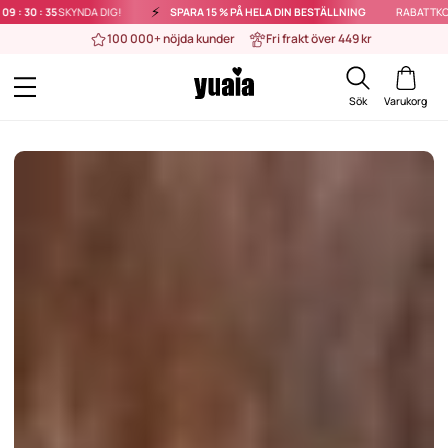
⚡️
A DIG!
SPARA 15 % PÅ HELA DIN BESTÄLLNING
RABATTKODEN
SAVE15
L
100 000+ nöjda kunder
Fri frakt över 449 kr
Sök
Varukorg