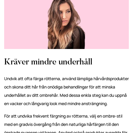
Kräver mindre underhåll
Undvik att ofta färga rötterna, använd lämpliga hårvårdsprodukter
och skona ditt hår från onödiga behandlingar för att minska
underhållet av ditt ombrehår. Med dessa enkla steg kan du uppnå
en vacker och långvarig look med mindre ansträngning.
För att undvika frekvent färgning av rötterna, välj en ombre-stil
med en gradvis övergång från den naturliga hårfärgen till den
önskade nyansen vid basen. Använd också produkter avsedda för