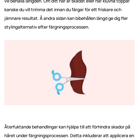
vill behålla längden. Om ditt hår är skadat eller har kluvna toppar
kanske du vill trimma det innan du färgar för ett friskare och
jämnare resultat. Å andra sidan kan bibehållen längd ge dig fler
stylingalternativ efter färgningsprocessen.
Återfuktande behandlingar kan hjälpa till att förhindra skador på
håret under färgningsprocessen. Detta inkluderar att applicera en