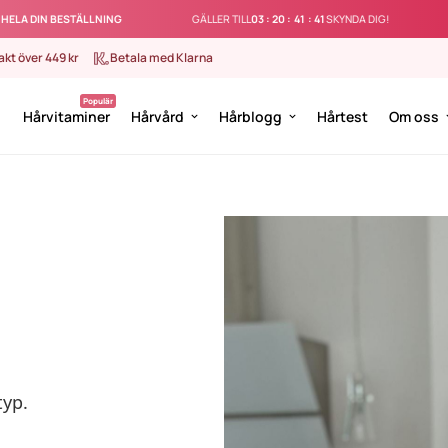
⚡
LA DIN BESTÄLLNING
GÄLLER TILL
03
:
20
:
41
:
41
SKYNDA DIG!
rakt över 449 kr
Betala med Klarna
Hårvitaminer
Hårvård
Hårblogg
Hårtest
Om oss