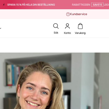
️
SPARA 15 % PÅ HELA DIN BESTÄLLNING
RABATTKODEN
SAVE15
LÄGGS T
Kundservice
Sök
Konto
Varukorg