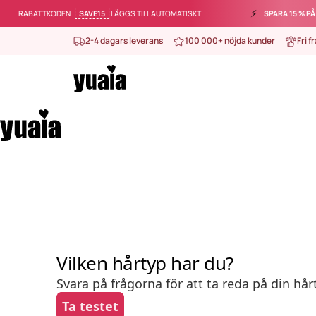
⚡️
RABATTKODEN
SAVE15
LÄGGS TILL AUTOMATISKT
SPARA 15 % PÅ HE
2-4 dagars leverans
100 000+ nöjda kunder
Fri f