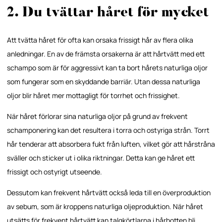
2. Du tvättar håret för mycket
Att tvätta håret för ofta kan orsaka frissigt hår av flera olika
anledningar. En av de främsta orsakerna är att hårtvätt med ett
schampo som är för aggressivt kan ta bort hårets naturliga oljor
som fungerar som en skyddande barriär. Utan dessa naturliga
oljor blir håret mer mottagligt för torrhet och frissighet.
När håret förlorar sina naturliga oljor på grund av frekvent
schamponering kan det resultera i torra och ostyriga strån. Torrt
hår tenderar att absorbera fukt från luften, vilket gör att hårstråna
sväller och sticker ut i olika riktningar. Detta kan ge håret ett
frissigt och ostyrigt utseende.
Dessutom kan frekvent hårtvätt också leda till en överproduktion
av sebum, som är kroppens naturliga oljeproduktion. När håret
utsätts för frekvent hårtvätt kan talgkörtlarna i hårbotten bli