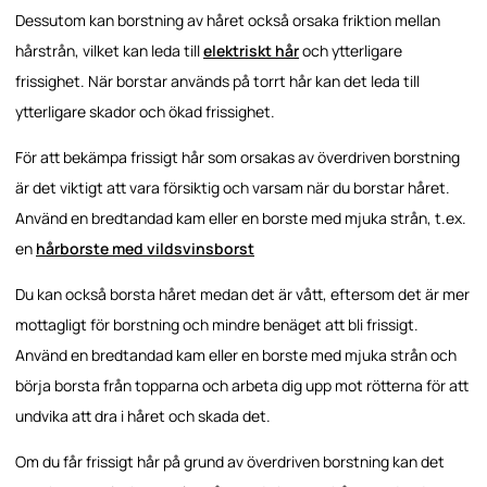
Dessutom kan borstning av håret också orsaka friktion mellan
hårstrån, vilket kan leda till
elektriskt hår
och ytterligare
frissighet. När borstar används på torrt hår kan det leda till
ytterligare skador och ökad frissighet.
För att bekämpa frissigt hår som orsakas av överdriven borstning
är det viktigt att vara försiktig och varsam när du borstar håret.
Använd en bredtandad kam eller en borste med mjuka strån, t.ex.
en
hårborste med vildsvinsborst
Du kan också borsta håret medan det är vått, eftersom det är mer
mottagligt för borstning och mindre benäget att bli frissigt.
Använd en bredtandad kam eller en borste med mjuka strån och
börja borsta från topparna och arbeta dig upp mot rötterna för att
undvika att dra i håret och skada det.
Om du får frissigt hår på grund av överdriven borstning kan det