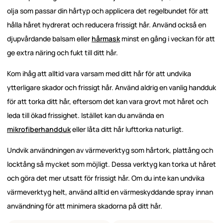
olja som passar din hårtyp och applicera det regelbundet för att
hålla håret hydrerat och reducera frissigt hår. Använd också en
djupvårdande balsam eller
hårmask
minst en gång i veckan för att
ge extra näring och fukt till ditt hår.
Kom ihåg att alltid vara varsam med ditt hår för att undvika
ytterligare skador och frissigt hår. Använd aldrig en vanlig handduk
för att torka ditt hår, eftersom det kan vara grovt mot håret och
leda till ökad frissighet. Istället kan du använda en
mikrofiberhandduk
eller låta ditt hår lufttorka naturligt.
Undvik användningen av värmeverktyg som hårtork, plattång och
locktång så mycket som möjligt. Dessa verktyg kan torka ut håret
och göra det mer utsatt för frissigt hår. Om du inte kan undvika
värmeverktyg helt, använd alltid en värmeskyddande spray innan
användning för att minimera skadorna på ditt hår.