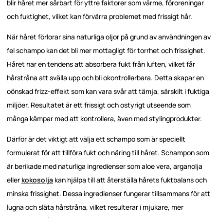
blir håret mer sårbart för yttre faktorer som värme, föroreningar
och fuktighet, vilket kan förvärra problemet med frissigt hår.
När håret förlorar sina naturliga oljor på grund av användningen av
fel schampo kan det bli mer mottagligt för torrhet och frissighet.
Håret har en tendens att absorbera fukt från luften, vilket får
hårstråna att svälla upp och bli okontrollerbara. Detta skapar en
oönskad frizz-effekt som kan vara svår att tämja, särskilt i fuktiga
miljöer. Resultatet är ett frissigt och ostyrigt utseende som
många kämpar med att kontrollera, även med stylingprodukter.
Därför är det viktigt att välja ett schampo som är speciellt
formulerat för att tillföra fukt och näring till håret. Schampon som
är berikade med naturliga ingredienser som aloe vera, arganolja
eller
kokosolja
kan hjälpa till att återställa hårets fuktbalans och
minska frissighet. Dessa ingredienser fungerar tillsammans för att
lugna och släta hårstråna, vilket resulterar i mjukare, mer