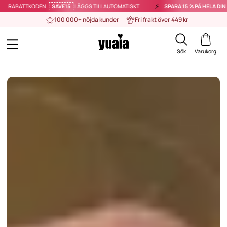
⚡️
DEN
SAVE15
LÄGGS TILL AUTOMATISKT
SPARA 15 % PÅ HELA DIN BESTÄLLNING
100 000+ nöjda kunder
Fri frakt över 449 kr
Sök
Varukorg