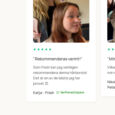
★
★
★
★
★
★
★
"Rekommenderas varmt!"
"Min
Som frisör kan jag verkligen
Vilke
rekommendera denna hårborste!
min 
Det är en av de bästa jag har
Niko
provat 😍
Pete
Katja - Frisör
Verifierad köpare