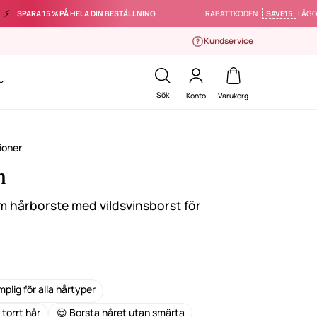
5 % PÅ HELA DIN BESTÄLLNING
RABATTKODEN
SAVE15
LÄGGS TILL AUTOM
Kundservice
Sök
Konto
Varukorg
ioner
h
am hårborste med vildsvinsborst för
plig för alla hårtyper
 torrt hår
😌 Borsta håret utan smärta