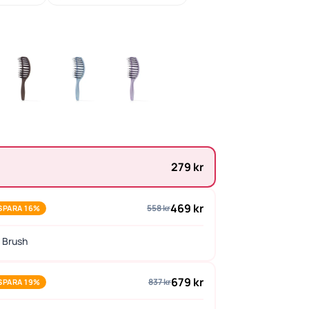
279 kr
469 kr
558 kr
SPARA 16%
 Brush
679 kr
837 kr
SPARA 19%