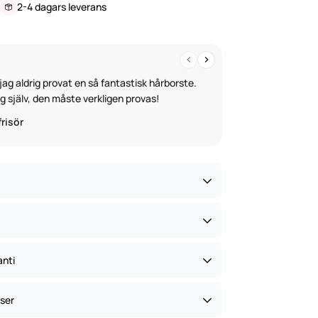
2-4 dagars leverans
jag aldrig provat en så fantastisk hårborste.
Den här hårborst
ig själv, den måste verkligen provas!
underverk för mi
risör
Katja, frisör
nsam hårborste
anti
ximal effekt
ser
 nöjdhetsgaranti
öre kl. 12.00 på vardagar skickas vanligtvis