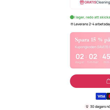
GRATIS
Cleaning 
I lager, redo att skick
Leverans 2-4 arbetsda
Spara 15 % på 
Kupongkoden SAVE15 lä
02
02
4
:
:
dagar
timmar
min
30 dagars n