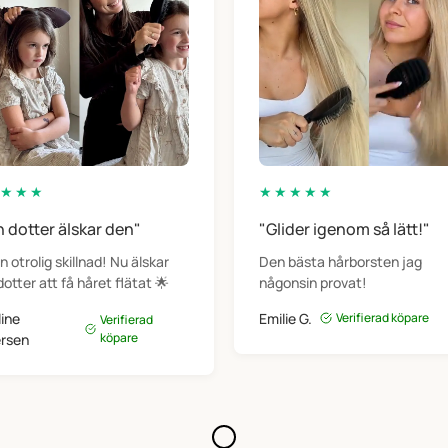
har ni någon garanti?
💨
För föning:
Borsten 
Ja, självklart. Vi tror s
under stylingen.
dagars nöjdhetsgaranti
skillnad för ditt hår ka
Redo att g
innebär att du kan prova
en bra h
i din vardag.
★
★
★
★
★
★
★
★
Lägg till Curvy Brush i 
Har du 
 dotter älskar den"
"Glider igenom så lätt!"
borstningen ✨
n otrolig skillnad! Nu älskar
Den bästa hårborsten jag
Skr
dotter att få håret flätat 🌟
någonsin provat!
line
Emilie G.
Verifierad köpare
Verifierad
köpare
rsen