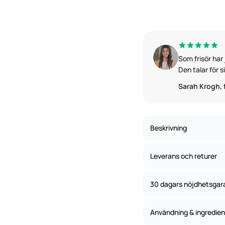
Som frisör har 
Den talar för s
Sarah Krogh, f
Beskrivning
Leverans och returer
💫 Sko
30 dagars nöjdhetsgar
Leverans
med ma
Användning & ingredien
30 dagars
Beställningar som görs f