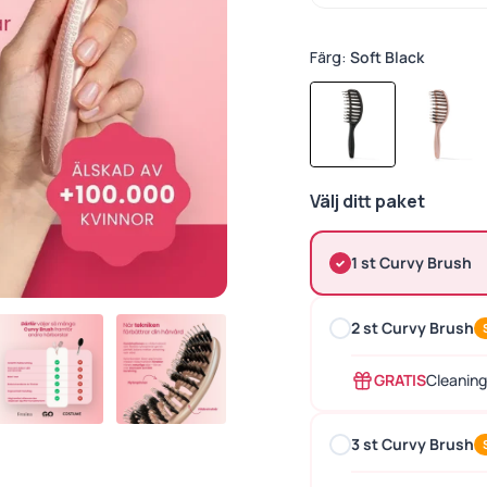
Färg:
Soft Black
Välj ditt paket
1 st Curvy Brush
2 st Curvy Brush
GRATIS
Cleaning
3 st Curvy Brush