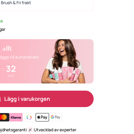
Brush & Fri frakt
as
gar
allt
ggs till automatiskt
5
31
:
sek
Lägg i varukorgen
öjdhetsgaranti
Utvecklad av experter