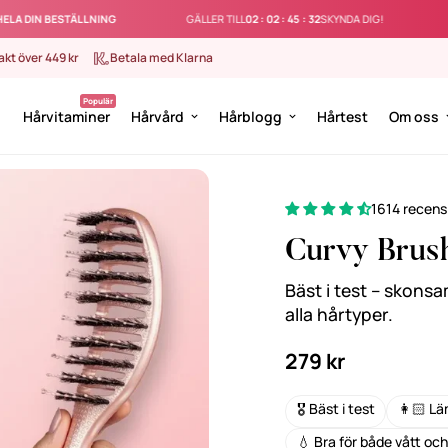
⚡️
TÄLLNING
GÄLLER TILL
02
:
02
:
45
:
31
SKYNDA DIG!
SPARA 1
rakt över 449 kr
Betala med Klarna
Hårvitaminer
Hårvård
Hårblogg
Hårtest
Om oss
1614 recens
Curvy Brus
Bäst i test – skons
alla hårtyper.
Ordinarie
279 kr
pris
🎖️ Bäst i test
👩🏻 Läm
💧 Bra för både vått och