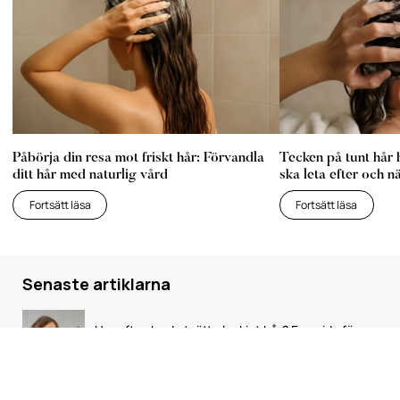
Påbörja din resa mot friskt hår: Förvandla
Tecken på tunt hår 
ditt hår med naturlig vård
ska leta efter och n
Fortsätt läsa
Fortsätt läsa
Senaste artiklarna
Hur ofta ska du tvätta lockigt hår? En guide för
olika locktyper och livsstilar