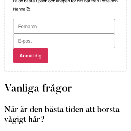
Få de bästa tipsen och knepen för ditt hår från Lotte och
Nanna 🥰
Anmäl dig
Vanliga frågor
När är den bästa tiden att borsta
vågigt hår?