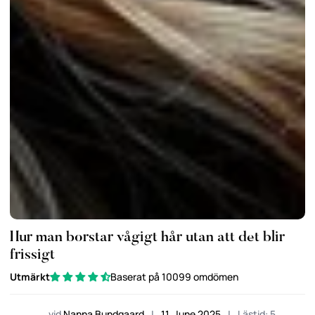
Hur man borstar vågigt hår utan att det blir
frissigt
Utmärkt
Baserat på 10099 omdömen
vid
Nanna Bundgaard
|
11. June 2025
|
Lästid: 5