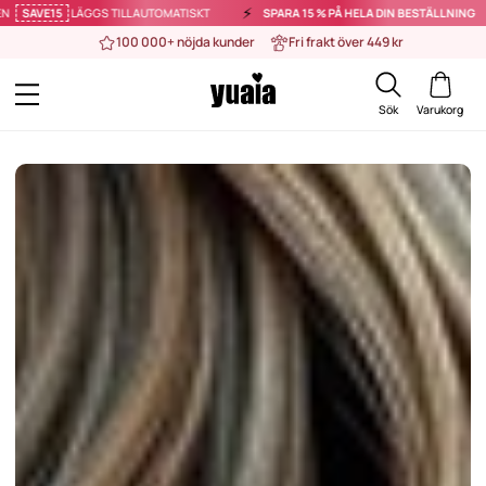
⚡️
5
LÄGGS TILL AUTOMATISKT
SPARA 15 % PÅ HELA DIN BESTÄLLNING
GÄLLER
100 000+ nöjda kunder
Fri frakt över 449 kr
Sök
Varukorg